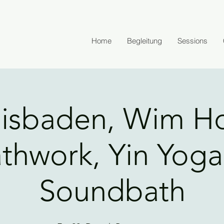
Home
Begleitung
Sessions
isbaden, Wim H
thwork, Yin Yog
Soundbath