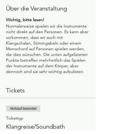
Über die Veranstaltung
Wichtig, bitte lesen!
Normalerweise spielen wir die Instrumente
nicht direkt auf den Personen. Es kann aber
vorkommen, dass wir auch mit
Klangschalen, Stimmgabeln oder einem
Monochord auf Personen spielen werden,
die dies wünschen. Die unten aufgelisteten
Punkte betreffen mehrheitlich das Spielen
der Instrumente auf dem Körper, aber
dennoch sind sie sehr wichtig aufzulisten:
Falls du schwanger bist
(insbesondere während den ersten 12
Tickets
Wochen) spielen wir keine
Instrumente auf deinem Körper. Bitte
kläre dies bei deinem Vertauensarzt
Verkauf beendet
ab, ob es sicher ist für dich an einer
Soundhealing-Session teilzunehmen.
Tickettyp
Falls du an klanginduzierter Epilepsie
Klangreise/Soundbath
leidest, konsultiere bitte deinen
Vertrauensarzt, um sicherzustellen,